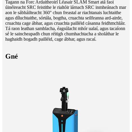
Tagann na Forc Ardaitheoirí Léasair SLAM Smart atá faoi
úinéireacht SRC feistithe le rialtóir lárnach SRC inmheánach mar
aon le sábháilteacht 360° chun freastal ar riachtanais luchtaithe
agus díluchtaithe, sórtála, bogtha, cruachta seilfeanna ard-airde,
cruachta cage ábhar, agus cruachta pailléid cásanna feidhmchláir.
Tá raon leathan samhlacha, éagsúlacht mhór ualaí, agus tacaíonn
sé le saincheapadh chun réitigh chumhachtacha a sholáthar le
haghaidh bogadh pailléid, cage ábhar, agus racaí.
Gné