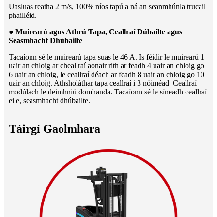
Uasluas reatha 2 m/s, 100% níos tapúla ná an seanmhúnla trucail
phailléid.
● Muirearú agus Athrú Tapa, Ceallraí Dúbailte agus
Seasmhacht Dhúbailte
Tacaíonn sé le muirearú tapa suas le 46 A. Is féidir le muirearú 1
uair an chloig ar cheallraí aonair rith ar feadh 4 uair an chloig go
6 uair an chloig, le ceallraí déach ar feadh 8 uair an chloig go 10
uair an chloig. Athsholáthar tapa ceallraí i 3 nóiméad. Ceallraí
modúlach le deimhniú domhanda. Tacaíonn sé le síneadh ceallraí
eile, seasmhacht dhúbailte.
Táirgí Gaolmhara