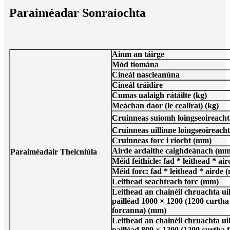
Paraiméadar Sonraíochta
Ainm an táirge
Mód tiomána
Cineál nascleanúna
Cineál tráidire
Cumas ualaigh rátáilte (kg)
Meáchan daor (le ceallraí) (kg)
Cruinneas suíomh loingseoireacht
Cruinneas uillinne loingseoireach
Cruinneas forc i riocht (mm)
Airde ardaithe caighdeánach (mm
Paraiméadair Theicniúla
Méid feithicle: fad * leithead * ai
Méid forc: fad * leithead * airde 
Leithead seachtrach forc (mm)
Leithead an chainéil chruachta uil
pailléad 1000 × 1200 (1200 curtha
forcanna) (mm)
Leithead an chainéil chruachta uil
pailléad 800 × 1200 (1200 curtha 