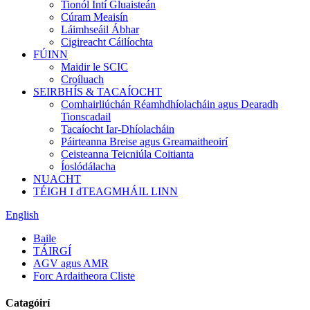
Tionól Intí Gluaisteán
Cúram Meaisín
Láimhseáil Ábhar
Cigireacht Cáilíochta
FÚINN
Maidir le SCIC
Croíluach
SEIRBHÍS & TACAÍOCHT
Comhairliúchán Réamhdhíolacháin agus Dearadh
Tionscadail
Tacaíocht Iar-Dhíolacháin
Páirteanna Breise agus Greamaitheoirí
Ceisteanna Teicniúla Coitianta
Íoslódálacha
NUACHT
TÉIGH I dTEAGMHÁIL LINN
English
Baile
TÁIRGÍ
AGV agus AMR
Forc Ardaitheora Cliste
Catagóirí