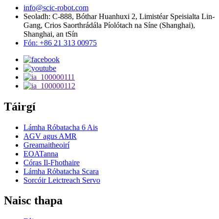
info@scic-robot.com
Seoladh: C-888, Bóthar Huanhuxi 2, Limistéar Speisialta Lin-
Gang, Crios Saorthrádála Píolótach na Síne (Shanghai),
Shanghai, an tSín
Fón: +86 21 313 00975
Táirgí
Lámha Róbatacha 6 Ais
AGV agus AMR
Greamaitheoirí
EOATanna
Córas Il-Fhothaire
Lámha Róbatacha Scara
Sorcóir Leictreach Servo
Naisc thapa