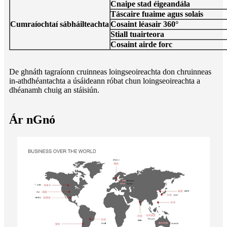
Cnaipe stad éigeandála
Táscaire fuaime agus solais
Cumraíochtaí sábháilteachta
Cosaint léasair 360°
Stiall tuairteora
Cosaint airde forc
De ghnáth tagraíonn cruinneas loingseoireachta don chruinneas
in-athdhéantachta a úsáideann róbat chun loingseoireachta a
dhéanamh chuig an stáisiún.
Ár nGnó