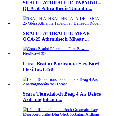
SRAITH ATHRAITHE TAPAIDH –
QCA-50 Athraitheoir Tapaidh ...
SRAITH ATHRAITHE MEAR –
QCA-25 Athraitheoir Mhear ...
Córas Beathú Páirteanna FlexiBowl –
FlexiBowl 350
Scara Tionsclaíoch Beag 4 Ais Deisce
Ardchaighdeáin ...