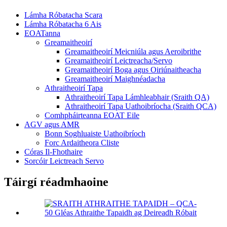
Lámha Róbatacha Scara
Lámha Róbatacha 6 Ais
EOATanna
Greamaitheoirí
Greamaitheoirí Meicniúla agus Aeroibrithe
Greamaitheoirí Leictreacha/Servo
Greamaitheoirí Boga agus Oiriúnaitheacha
Greamaitheoirí Maighnéadacha
Athraitheoirí Tapa
Athraitheoirí Tapa Lámhleabhair (Sraith QA)
Athraitheoirí Tapa Uathoibríocha (Sraith QCA)
Comhpháirteanna EOAT Eile
AGV agus AMR
Bonn Soghluaiste Uathoibríoch
Forc Ardaitheora Cliste
Córas Il-Fhothaire
Sorcóir Leictreach Servo
Táirgí réadmhaoine