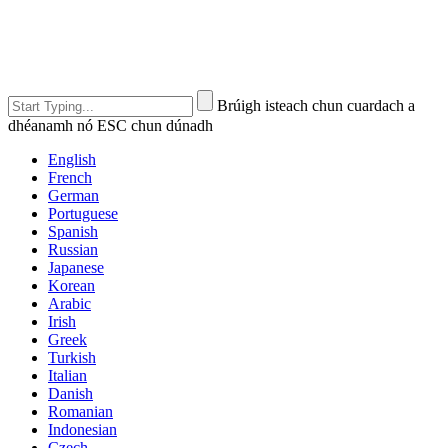
Brúigh isteach chun cuardach a
dhéanamh nó ESC chun dúnadh
English
French
German
Portuguese
Spanish
Russian
Japanese
Korean
Arabic
Irish
Greek
Turkish
Italian
Danish
Romanian
Indonesian
Czech