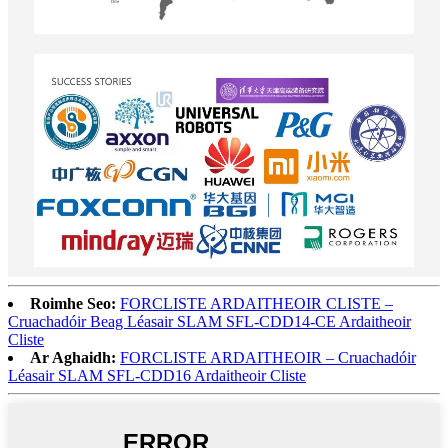
Roimhe Seo:
FORCLISTE ARDAITHEOIR CLISTE –
Cruachadóir Beag Léasair SLAM SFL-CDD14-CE Ardaitheoir
Cliste
Ar Aghaidh:
FORCLISTE ARDAITHEOIR – Cruachadóir
Léasair SLAM SFL-CDD16 Ardaitheoir Cliste