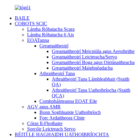
BAILE
COBOTS SCIC
Lámha Róbatacha Scara
Lámha Róbatacha 6 Ais
EOATanna
Greamaitheoirí
Greamaitheoirí Meicniúla agus Aeroibrithe
Greamaitheoirí Leictreacha/Servo
Greamaitheoirí Boga agus Oiriúnaitheacha
Greamaitheoirí Maighnéadacha
Athraitheoirí Tapa
Athraitheoirí Tapa Lámhleabhair (Sraith
QA)
Athraitheoirí Tapa Uathoibríocha (Sraith
QCA)
Comhpháirteanna EOAT Eile
AGV agus AMR
Bonn Soghluaiste Uathoibríoch
Forc Ardaitheora Cliste
Córas Il-Fhothaire
Sorcóir Leictreach Servo
RÉITÍ LE HAGHAIDH UATHOIBRÍOCHTA