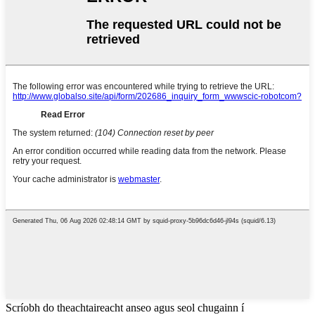
Scríobh do theachtaireacht anseo agus seol chugainn í