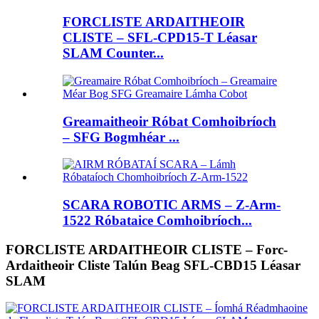
FORCLISTE ARDAITHEOIR
CLISTE – SFL-CPD15-T Léasar
SLAM Counter...
Greamaitheoir Róbat Comhoibríoch
– SFG Bogmhéar ...
SCARA ROBOTIC ARMS – Z-Arm-
1522 Róbataice Comhoibríoch...
FORCLISTE ARDAITHEOIR CLISTE – Forc-
Ardaitheoir Cliste Talún Beag SFL-CBD15 Léasar
SLAM