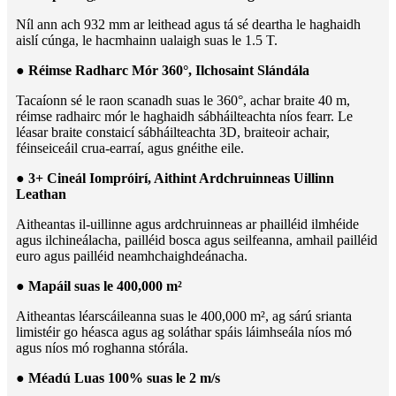
Níl ann ach 932 mm ar leithead agus tá sé deartha le haghaidh
aislí cúnga, le hacmhainn ualaigh suas le 1.5 T.
● Réimse Radharc Mór 360°, Ilchosaint Slándála
Tacaíonn sé le raon scanadh suas le 360°, achar braite 40 m,
réimse radhairc mór le haghaidh sábháilteachta níos fearr. Le
léasar braite constaicí sábháilteachta 3D, braiteoir achair,
féinseiceáil crua-earraí, agus gnéithe eile.
● 3+ Cineál Iompróirí, Aithint Ardchruinneas Uillinn
Leathan
Aitheantas il-uillinne agus ardchruinneas ar phailléid ilmhéide
agus ilchineálacha, pailléid bosca agus seilfeanna, amhail pailléid
euro agus pailléid neamhchaighdeánacha.
● Mapáil suas le 400,000 m²
Aitheantas léarscáileanna suas le 400,000 m², ag sárú srianta
limistéir go héasca agus ag soláthar spáis láimhseála níos mó
agus níos mó roghanna stórála.
● Méadú Luas 100% suas le 2 m/s