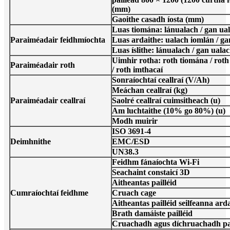
(mm)
Gaoithe casadh íosta (mm)
Luas tiomána: lánualach / gan ual
Paraiméadair feidhmíochta
Luas ardaithe: ualach iomlán / g
Luas íslithe: lánualach / gan uala
Uimhir rotha: roth tiomána / rot
Paraiméadair roth
/ roth imthacaí
Sonraíochtaí ceallraí (V/Ah)
Meáchan ceallraí (kg)
Paraiméadair ceallraí
Saolré ceallraí cuimsitheach (u)
Am luchtaithe (10% go 80%) (u)
Modh muirir
ISO 3691-4
Deimhnithe
EMC/ESD
UN38.3
Feidhm fánaíochta Wi-Fi
Seachaint constaicí 3D
Aitheantas pailléid
Cumraíochtaí feidhme
Cruach cage
Aitheantas pailléid seilfeanna ard
Brath damáiste pailléid
Cruachadh agus díchruachadh pai