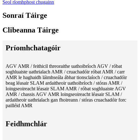
Seol ríomhphost chugainn
Sonraí Táirge
Clibeanna Táirge
Príomhchatagóir
AGV AMR / feithicil threoraithe uathoibríoch AGV / róbat
soghluaiste uathrialach AMR / cruachadóir róbat AMR / carr
AMR le haghaidh láimhseála ábhar tionsclaíoch / cruachadóir
beag léasair SLAM ardaitheoir uathoibríoch / stóras AMR /
loingseoireacht léasair SLAM AMR / róbat soghluaiste AGV
AMR / chassis AGV AMR loingseoireacht léasair SLAM /
ardaitheoir uathrialach gan fhoireann / stóras cruachadóir forc
pailléid AMR
Feidhmchlár