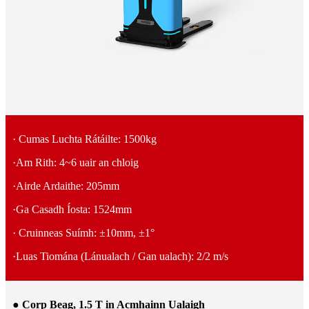
· Cumas Luchta Rátáilte: 1500kg
·Am Rith: 4~6 uair an chloig
·Airde Ardaithe: 205mm
·Ga Casadh Íosta: 1524mm
· Cruinneas Suímh: ±10mm, ±1°
·Luas Tiomána (Lánualach / Gan ualach): 2/2 m/s
●
Corp Beag, 1.5 T in Acmhainn Ualaigh