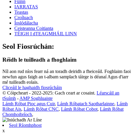
Fúinn
IARRATAS
Teastas
Croíluach
Íoslódálacha
Ceisteanna Coitianta
TÉIGH I dTEAGMHÁIL LINN
Seol Fiosrúchán:
Réidh le tuilleadh a fhoghlaim
Níl aon rud níos fearr ná an toradh deiridh a fheiceáil. Foghlaim faoi
newfun agus faigh an t-albam samplach táirge is déanaí Agus d'iarr
mé tuilleadh eolais.
Cliceáil le haghaidh fiosrúcháin
© Cóipcheart - 2022-2025: Gach ceart ar cosaint.
Léarscáil an
tSuímh
-
AMP Soghluaiste
Lámh Róbat Pioc agus Cuir
,
Lámh Róbatach Saotharlainne
,
Lámh
Róbat Ais
,
Lámh Róbat CNC
,
Lámh Róbat Cobot
,
Lámh Róbat
Chomhoibríoch
,
Seol Ríomhphost
x