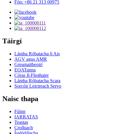
Fón: +86 21 313 00975
Táirgí
Lámha Róbatacha 6 Ais
AGV agus AMR
Greamaitheoirí
EOATanna
Córas Il-Fhothaire
Lámha Róbatacha Scara
Sorcóir Leictreach Servo
Naisc thapa
Fúinn
IARRATAS
Teastas
Croíluach
Íoslódálacha