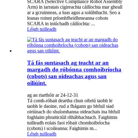
SCARA (Selective Compliance Robot Assembly
Arm) in iarratais cigireachta cáilíochta mar gheall
ar a gcruinneas, a luas agus a solúbthacht. Seo a
leanas roinnt príomhfheidhmeanna cobots
SCARA in iniúchadh cáilíochta: ...
Léigh tuilleadh
Tá fás suntasach ag teacht ar an
margadh do róbónna comhoibríocha
(cobots) san oideachas agus san
oiliúint.
ag an riarthóir ar 24-12-31
Tá comh-róbait deartha chun oibriú taobh le
taobh le daoine, rud a fhágann go bhfuil siad
oiriúnach do shuíomhanna oideachais ina bhfuil
foghlaim phraiticiúil ríthábhachtach. Faighimis
tuilleadh eolais faoi róbait chomhoibríocha
(cobots) i scoileanna: Faighimis m...
Léigh tuilleadh