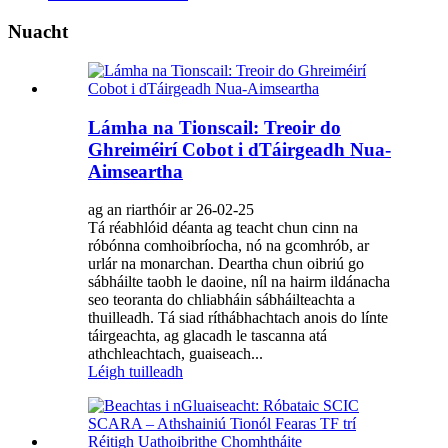
Nuacht
Lámha na Tionscail: Treoir do
Ghreiméirí Cobot i dTáirgeadh Nua-
Aimseartha
ag an riarthóir ar 26-02-25
Tá réabhlóid déanta ag teacht chun cinn na
róbónna comhoibríocha, nó na gcomhrób, ar
urlár na monarchan. Deartha chun oibriú go
sábháilte taobh le daoine, níl na hairm ildánacha
seo teoranta do chliabháin sábháilteachta a
thuilleadh. Tá siad ríthábhachtach anois do línte
táirgeachta, ag glacadh le tascanna atá
athchleachtach, guaiseach...
Léigh tuilleadh