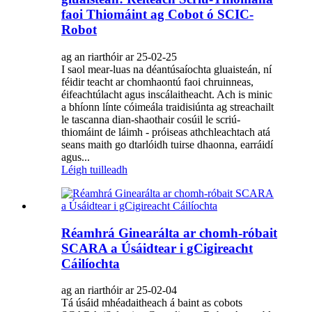
faoi Thiomáint ag Cobot ó SCIC-
Robot
ag an riarthóir ar 25-02-25
I saol mear-luas na déantúsaíochta gluaisteán, ní
féidir teacht ar chomhaontú faoi chruinneas,
éifeachtúlacht agus inscálaitheacht. Ach is minic
a bhíonn línte cóimeála traidisiúnta ag streachailt
le tascanna dian-shaothair cosúil le scriú-
thiomáint de láimh - próiseas athchleachtach atá
seans maith go dtarlóidh tuirse dhaonna, earráidí
agus...
Léigh tuilleadh
Réamhrá Ginearálta ar chomh-róbait
SCARA a Úsáidtear i gCigireacht
Cáilíochta
ag an riarthóir ar 25-02-04
Tá úsáid mhéadaitheach á baint as cobots