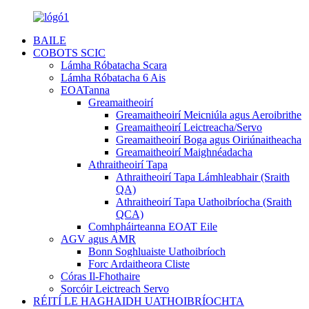
BAILE
COBOTS SCIC
Lámha Róbatacha Scara
Lámha Róbatacha 6 Ais
EOATanna
Greamaitheoirí
Greamaitheoirí Meicniúla agus Aeroibrithe
Greamaitheoirí Leictreacha/Servo
Greamaitheoirí Boga agus Oiriúnaitheacha
Greamaitheoirí Maighnéadacha
Athraitheoirí Tapa
Athraitheoirí Tapa Lámhleabhair (Sraith
QA)
Athraitheoirí Tapa Uathoibríocha (Sraith
QCA)
Comhpháirteanna EOAT Eile
AGV agus AMR
Bonn Soghluaiste Uathoibríoch
Forc Ardaitheora Cliste
Córas Il-Fhothaire
Sorcóir Leictreach Servo
RÉITÍ LE HAGHAIDH UATHOIBRÍOCHTA