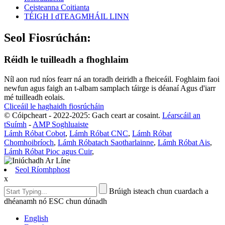
Ceisteanna Coitianta
TÉIGH I dTEAGMHÁIL LINN
Seol Fiosrúchán:
Réidh le tuilleadh a fhoghlaim
Níl aon rud níos fearr ná an toradh deiridh a fheiceáil. Foghlaim faoi
newfun agus faigh an t-albam samplach táirge is déanaí Agus d'iarr
mé tuilleadh eolais.
Cliceáil le haghaidh fiosrúcháin
© Cóipcheart - 2022-2025: Gach ceart ar cosaint.
Léarscáil an
tSuímh
-
AMP Soghluaiste
Lámh Róbat Cobot
,
Lámh Róbat CNC
,
Lámh Róbat
Chomhoibríoch
,
Lámh Róbatach Saotharlainne
,
Lámh Róbat Ais
,
Lámh Róbat Pioc agus Cuir
,
Seol Ríomhphost
x
Brúigh isteach chun cuardach a
dhéanamh nó ESC chun dúnadh
English