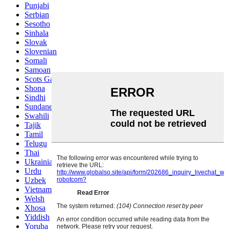
Punjabi
Serbian
Sesotho
Sinhala
Slovak
Slovenian
Somali
Samoan
Scots Gaelic
Shona
Sindhi
Sundanese
Swahili
Tajik
Tamil
Telugu
Thai
Ukrainian
Urdu
Uzbek
Vietnamese
Welsh
Xhosa
Yiddish
Yoruba