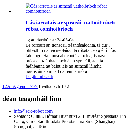
Cás iarratais ar spraeáil uathoibríoch
róbat comhoibríoch
ag an riarthóir ar 24-03-04
Le forbairt an tionscail déantúsaíochta, tá cur i
bhfeidhm na teicneolaíochta róbataice ag éirí níos
fairsinge. Sa tionscal déantúsaíochta, is nasc
próisis an-tábhachtach é an spraeáil, ach tá
fadhbanna ag baint leis an spraeáil láimhe
traidisiúnta amhail dathanna móra ...
Léigh tuilleadh
1
2
Ar Aghaidh >
>>
Leathanach 1 / 2
déan teagmháil linn
info@scic-robot.com
Seoladh: C-888, Bóthar Huanhuxi 2, Limistéar Speisialta Lin-
Gang, Crios Saorthrádála Píolótach na Síne (Shanghai),
Shanghai, an tSín