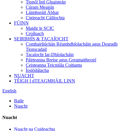
Tionól Intí Gluaisteán
Cúram Meaisín
Láimhseáil Ábhar
Cigireacht Cáilíochta
FÚINN
Maidir le SCIC
Croíluach
SEIRBHÍS & TACAÍOCHT
Comhairliúchán Réamhdhíolacháin agus Dearadh
Tionscadail
Tacaíocht Iar-Dhíolacháin
Páirteanna Breise agus Greamaitheoirí
Ceisteanna Teicniúla Coitianta
Íoslódálacha
NUACHT
TÉIGH I dTEAGMHÁIL LINN
English
Baile
Nuacht
Nuacht
Nuacht na Cuideachta