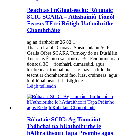
Beachtas i nGluaiseacht: Róbataic
SCIC SCARA – Athshainiú Tionól
Fearas TF trí Réitigh Uathoibrithe
Chomhtháite
ag an riarthóir ar 26-02-14
Thar an Lámh: Conas a Sheachadann SCIC
Cealla Oibre SCARA Turnkey do na Dúshláin
Tionóil is Éilimh sa Tionscal 3C Feidhmíonn an
tionscal 3C—ríomhairí, cumarsáid, agus
leictreonaic tomhaltóra—ag luas nach féidir
teacht ar chomhaontú faoi luas, cruinneas, agus
inoiriúnaitheacht. Laistigh de...
Léigh tuilleadh
Róbataic SCIC: Ag Tiomáint
Todhchaí na hUathoibrithe le
hAthraitheoirí Tapa Préimhe agus