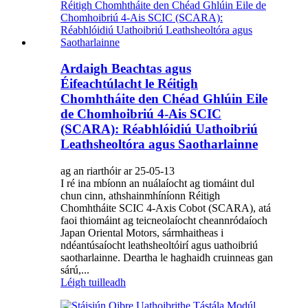
Ardaigh Beachtas agus
Éifeachtúlacht le Réitigh
Chomhtháite den Chéad Ghlúin Eile
de Chomhoibriú 4-Ais SCIC
(SCARA): Réabhlóidiú Uathoibriú
Leathsheoltóra agus Saotharlainne
ag an riarthóir ar 25-05-13
I ré ina mbíonn an nuálaíocht ag tiomáint dul
chun cinn, athshainmhíníonn Réitigh
Chomhtháite SCIC 4-Axis Cobot (SCARA), atá
faoi thiomáint ag teicneolaíocht cheannródaíoch
Japan Oriental Motors, sármhaitheas i
ndéantúsaíocht leathsheoltóirí agus uathoibriú
saotharlainne. Deartha le haghaidh cruinneas gan
sárú,...
Léigh tuilleadh