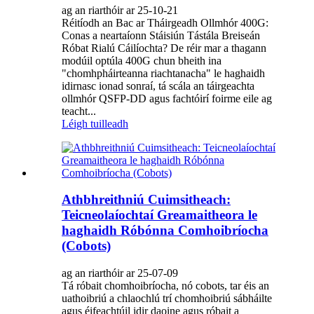
ag an riarthóir ar 25-10-21
Réitíodh an Bac ar Tháirgeadh Ollmhór 400G:
Conas a neartaíonn Stáisiún Tástála Breiseán
Róbat Rialú Cáilíochta? De réir mar a thagann
modúil optúla 400G chun bheith ina
"chomhpháirteanna riachtanacha" le haghaidh
idirnasc ionad sonraí, tá scála an táirgeachta
ollmhór QSFP-DD agus fachtóirí foirme eile ag
teacht...
Léigh tuilleadh
Athbhreithniú Cuimsitheach:
Teicneolaíochtaí Greamaitheora le
haghaidh Róbónna Comhoibríocha
(Cobots)
ag an riarthóir ar 25-07-09
Tá róbait chomhoibríocha, nó cobots, tar éis an
uathoibriú a chlaochlú trí chomhoibriú sábháilte
agus éifeachtúil idir daoine agus róbait a