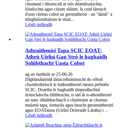
chumasú i dtionscail ar nós déantúsaíochta,
lóistíochta agus cúram sláinte. Is cuid lárnach
d'aon chóras cobot an greimitheoir - an "lámh" a
idirghníomhaíonn le réad...
Léigh tuilleadh
Athraitheoirí Tapa SCIC EOAT:
Athrú Uirlisí Gan Stró le haghaidh
Solúbthacht Uasta Cobot
ag an riarthóir ar 25-06-26
Díghlasálaimid lánacmhainneacht do róbait
chomhoibríoch le hathraitheoirí meara préimhe
SCIC. Deartha le haghaidh timpeallachtaí
tionsclaíocha éilitheacha, is iad ár n-athraitheoirí
an nasc ríthábhachtach a chuireann ar chumas
malartú tapa, iontaofa agus beacht greamaitheoirí
agus EOATanna (Uirlisí Deireadh Lámha) i ...
Léigh tuilleadh