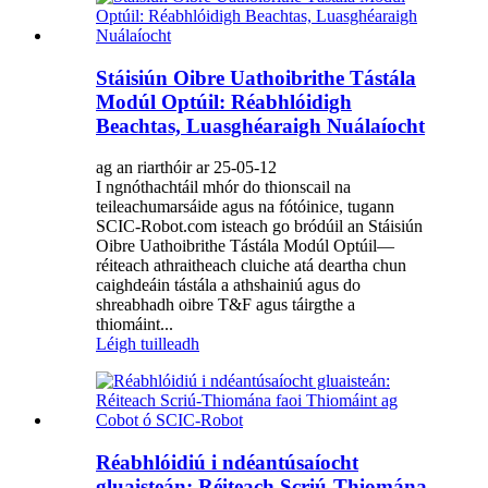
Stáisiún Oibre Uathoibrithe Tástála
Modúl Optúil: Réabhlóidigh
Beachtas, Luasghéaraigh Nuálaíocht
ag an riarthóir ar 25-05-12
I ngnóthachtáil mhór do thionscail na
teileachumarsáide agus na fótóinice, tugann
SCIC-Robot.com isteach go bródúil an Stáisiún
Oibre Uathoibrithe Tástála Modúl Optúil—
réiteach athraitheach cluiche atá deartha chun
caighdeáin tástála a athshainiú agus do
shreabhadh oibre T&F agus táirgthe a
thiomáint...
Léigh tuilleadh
Réabhlóidiú i ndéantúsaíocht
gluaisteán: Réiteach Scriú-Thiomána