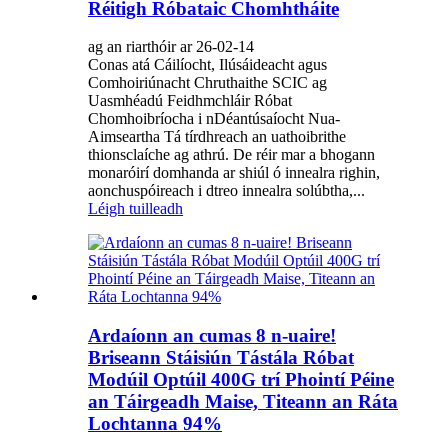
Réitigh Róbataic Chomhtháite
ag an riarthóir ar 26-02-14
Conas atá Cáilíocht, Ilúsáideacht agus
Comhoiriúnacht Chruthaithe SCIC ag
Uasmhéadú Feidhmchláir Róbat
Chomhoibríocha i nDéantúsaíocht Nua-
Aimseartha Tá tírdhreach an uathoibrithe
thionsclaíche ag athrú. De réir mar a bhogann
monaróirí domhanda ar shiúl ó innealra righin,
aonchuspóireach i dtreo innealra solúbtha,...
Léigh tuilleadh
Ardaíonn an cumas 8 n-uaire!
Briseann Stáisiún Tástála Róbat
Modúil Optúil 400G trí Phointí Péine
an Táirgeadh Maise, Titeann an Ráta
Lochtanna 94%